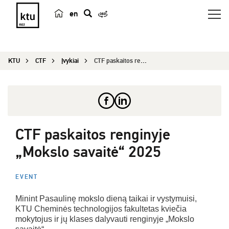
en
p
a
i
KTU
CTF
Įvykiai
CTF paskaitos renginyje „Mokslo savaitė“ 2025
e
š
k
a
CTF paskaitos renginyje
„Mokslo savaitė“ 2025
EVENT
Minint Pasaulinę mokslo dieną taikai ir vystymuisi,
KTU Cheminės technologijos fakultetas kviečia
mokytojus ir jų klases dalyvauti renginyje „Mokslo