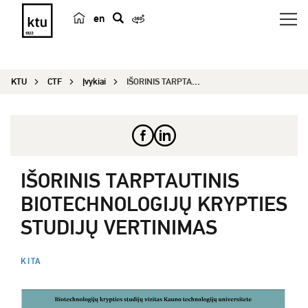
en
p
a
i
KTU
CTF
Įvykiai
IŠORINIS TARPTAUTINIS BIOTECHNOLOGIJŲ KRYPTIES S...
e
š
k
a
IŠORINIS TARPTAUTINIS
BIOTECHNOLOGIJŲ KRYPTIES
STUDIJŲ VERTINIMAS
KITA