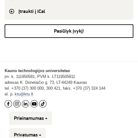
Įtraukti į iCal
Pasiūlyk įvykį!
Kauno technologijos universitetas
įm. k. 111950581, PVM k. LT119505811
adresas K. Donelaičio g. 73, LT-44249 Kaunas
tel. +370 (37) 300 000, 300 421, faks. +370 (37) 324 144
el. p.
ktu@ktu.lt
Prieinamumas
Privatumas