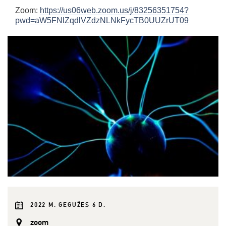
Zoom:
https://us06web.zoom.us/j/83256351754?
pwd=aW5FNlZqdlVZdzNLNkFycTB0UUZrUT09
2022 M. GEGUŽĖS 6 D.
zoom