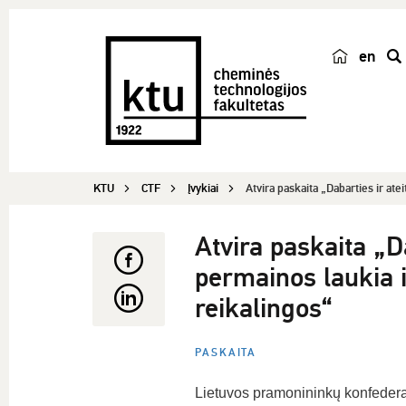
en
p
a
i
e
š
KTU
CTF
Įvykiai
Atvira paskaita „Dabarties ir ateit
k
a
Atvira paskaita „Da
permainos laukia 
reikalingos“
PASKAITA
Lietuvos pramonininkų konfedera