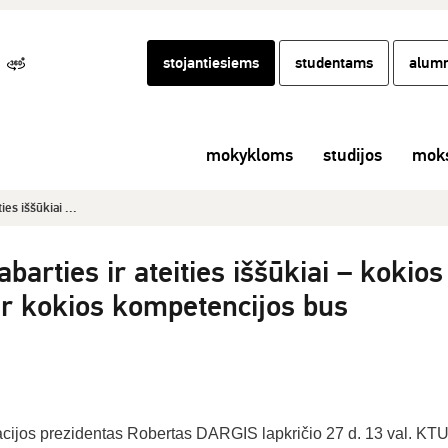
stojantiesiems
studentams
alumn
mokykloms
studijos
moks
ies iššūkiai ...
barties ir ateities iššūkiai – kokios
ir kokios kompetencijos bus
cijos prezidentas Robertas DARGIS lapkričio 27 d. 13 val. KTU