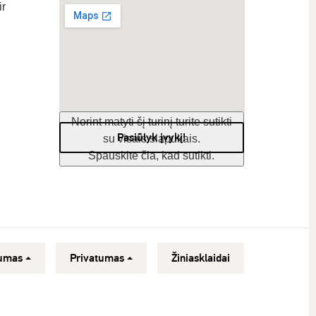
ir
Norint matyti šį turinį turite sutikti
Pasiūlyk įvykį!
su visais slapukais.
Spauskite čia, kad sutikti.
umas
Privatumas
Žiniasklaidai