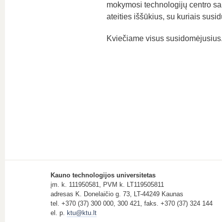
mokymosi technologijų centro salė
ateities iššūkius, su kuriais susi
Kviečiame visus susidomėjusius
Kauno technologijos universitetas
įm. k. 111950581, PVM k. LT119505811
adresas K. Donelaičio g. 73, LT-44249 Kaunas
tel. +370 (37) 300 000, 300 421, faks. +370 (37) 324 144
el. p.
ktu@ktu.lt