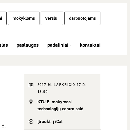
i
mokykloms
verslui
darbuotojams
las
paslaugos
padaliniai
kontaktai
2017 M. LAPKRIČIO 27 D.
13:00
KTU E. mokymosi
technologijų centro salė
Įtraukti į iCal
 E.