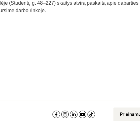
je (Studentų g. 48–227) skaitys atvirą paskaitą apie dabarties 
dursime darbo rinkoje.
.
Prieinam