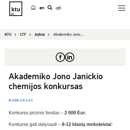
en
p
a
i
KTU
CTF
Įvykiai
Akademiko Jono Janickio chemijos konkursas
e
š
k
a
Akademiko Jono Janickio
chemijos konkursas
KONKURSAS
Konkurso prizinis fondas –
2 000
Eur
.
Konkurse gali dalyvauti –
8-12
klasių moksleiviai: