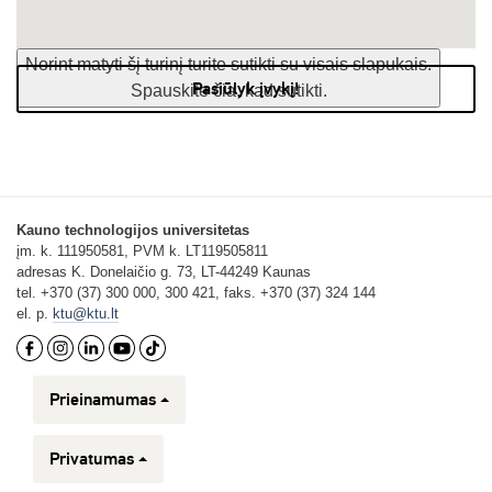
Norint matyti šį turinį turite sutikti su visais slapukais.
Pasiūlyk įvykį!
Spauskite čia, kad sutikti.
Kauno technologijos universitetas
įm. k. 111950581, PVM k. LT119505811
adresas K. Donelaičio g. 73, LT-44249 Kaunas
tel. +370 (37) 300 000, 300 421, faks. +370 (37) 324 144
el. p.
ktu@ktu.lt
Prieinamumas
Privatumas