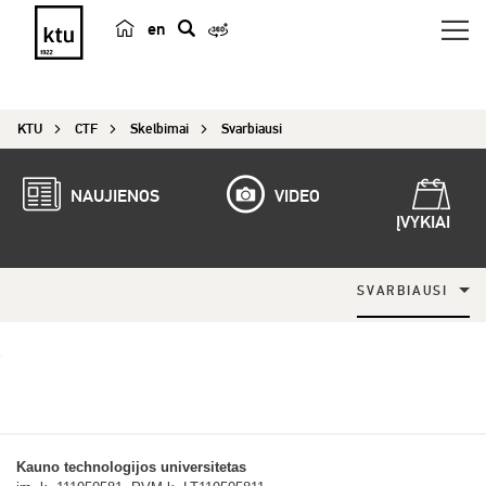
en
p
a
i
KTU
CTF
Skelbimai
Svarbiausi
e
š
k
NAUJIENOS
VIDEO
a
ĮVYKIAI
SVARBIAUSI
Kauno technologijos universitetas