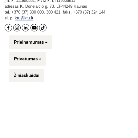
įm. k. 111950581, PVM k. LT119505811
adresas K. Donelaičio g. 73, LT-44249 Kaunas
tel. +370 (37) 300 000, 300 421, faks. +370 (37) 324 144
el. p.
ktu@ktu.lt
Prieinamumas
Privatumas
Žiniasklaidai